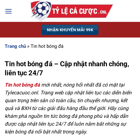
Bỏ
qua
nội
dung
NHẬN KHUYẾN MÃI 99K
Trang chủ
»
Tin hot bóng đá
Tin hot bóng đá – Cập nhật nhanh chóng,
liên tục 24/7
Tin hot bóng đá
mới nhất, nóng hổi nhất đã có mặt tại
Tylecacuoc.onl. Trang web cập nhật liên tục các diễn biến
quan trọng trên sân cỏ toàn cầu, tin chuyển nhượng, kết
quả và BXH từ các giải đấu hàng đầu thế giới. Hãy cùng
khám phá nguồn tin tức bóng đá phong phú và hấp dẫn
được cập nhật liên tục 24/7
để luôn nắm bắt những sự
kiện bóng đá nổi bật nhất trong ngày.