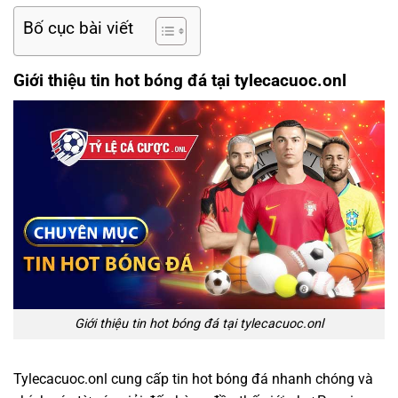
Bố cục bài viết
Giới thiệu tin hot bóng đá tại tylecacuoc.onl
Giới thiệu tin hot bóng đá tại tylecacuoc.onl
Tylecacuoc.onl cung cấp tin hot bóng đá nhanh chóng và