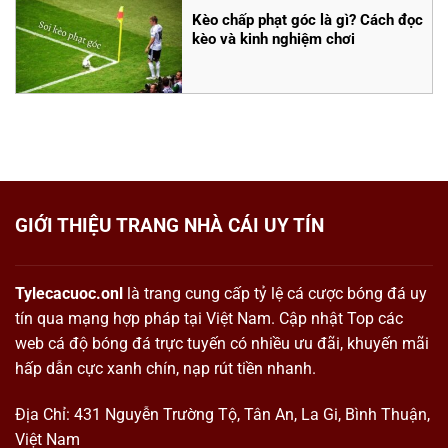
người hâm mộ có thông tin chính xác để kịp thời điều
Kèo chấp phạt góc là gì? Cách đọc
chỉnh chiến lược.
kèo và kinh nghiệm chơi
GIỚI THIỆU TRANG NHÀ CÁI UY TÍN
Tylecacuoc.onl
là trang cung cấp tỷ lệ cá cược bóng đá uy
tín qua mạng hợp pháp tại Việt Nam. Cập nhật Top các
Cung cấp tỷ lệ kèo bóng đá trước trận đầy đủ nhất
web cá độ bóng đá trực tuyến có nhiều ưu đãi, khuyến mãi
hấp dẫn cực xanh chín, nạp rút tiền nhanh.
Cập nhật tỷ số bóng đá trực tiếp nhanh nhất
Địa Chỉ: 431 Nguyễn Trường Tộ, Tân An, La Gi, Bình Thuận,
Tỉ số trực tiếp được đồng bộ theo thời gian thực, kèm theo
Việt Nam
biểu đồ thể hiện diễn biến trận đấu. Chỉ khoảng vài giây