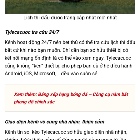
Lịch thi đấu được trang cập nhật mới nhất
Tylecacuoc tra cứu 24/7
Kênh hoạt động 24/7 nên bet thủ có thể tra cứu lịch thi đấu
bất cứ khi nào bạn muốn. Chỉ cần bạn sở hữu thiết bị có
kết nối mạng ổn định là có thể vào xem ngay. Tylecacuoc
cũng không “kén” thiết bị, cho phép bạn dù ở hệ điều hành
Android, iOS, Microsoft,… đều vào suôn sẻ.
Xem thêm:
Bảng xếp hạng bóng đá – Công cụ nắm bắt
phong độ chính xác
Giao diện kênh vô cùng nhã nhặn, thiện cảm
Kênh tin soi kèo Tylecacuoc sở hữu giao diện nhã nhặn,
chiếm được thiện cảm số đông người dùng ngay từ lần