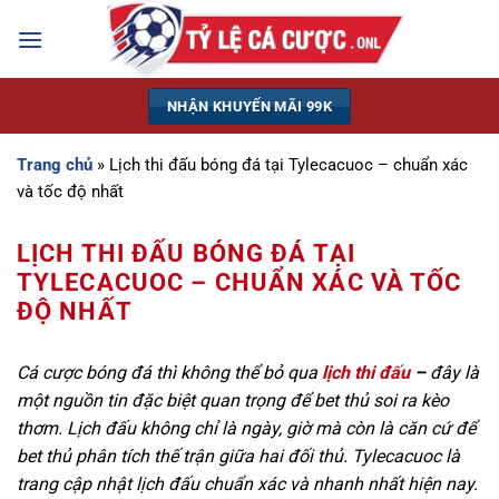
Bỏ
qua
nội
dung
NHẬN KHUYẾN MÃI 99K
Trang chủ
»
Lịch thi đấu bóng đá tại Tylecacuoc – chuẩn xác
và tốc độ nhất
LỊCH THI ĐẤU BÓNG ĐÁ TẠI
TYLECACUOC – CHUẨN XÁC VÀ TỐC
ĐỘ NHẤT
Cá cược bóng đá thì không thể bỏ qua
lịch thi đấu
–
đây là
một nguồn tin đặc biệt quan trọng để bet thủ soi ra kèo
thơm. Lịch đấu không chỉ là ngày, giờ mà còn là căn cứ để
bet thủ phân tích thế trận giữa hai đối thủ. Tylecacuoc là
trang cập nhật lịch đấu chuẩn xác và nhanh nhất hiện nay.