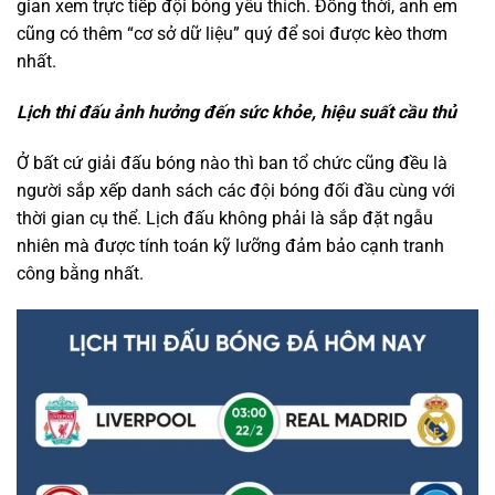
gian xem trực tiếp đội bóng yêu thích. Đồng thời, anh em
cũng có thêm “cơ sở dữ liệu” quý để soi được kèo thơm
nhất.
Lịch thi đấu ảnh hưởng đến sức khỏe, hiệu suất cầu thủ
Ở bất cứ giải đấu bóng nào thì ban tổ chức cũng đều là
người sắp xếp danh sách các đội bóng đối đầu cùng với
thời gian cụ thể. Lịch đấu không phải là sắp đặt ngẫu
nhiên mà được tính toán kỹ lưỡng đảm bảo cạnh tranh
công bằng nhất.